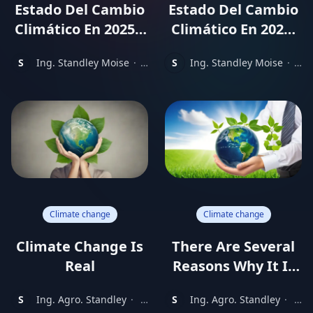
Estado Del Cambio
Estado Del Cambio
Climático En 2025 –
Climático En 2025:
Enfoque
Un Punto De
S
Ing. Standley Moise
·
11
S
Ing. Standley Moise
·
11
Centroamérica Y
Inflexión Necesario
months
mon
ago
ago
Costa Rica
Climate change
Climate change
Climate Change Is
There Are Several
Real
Reasons Why It Is
Important To Turn
S
Ing. Agro. Standley
·
2
S
Ing. Agro. Standley
·
3
Your Business Into
years
year