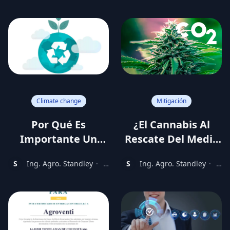
ago
ago
An Environmentally
Friendly Business
Climate change
Mitigación
Por Qué Es
¿El Cannabis Al
Importante Un
Rescate Del Medio
Certificado De
Ambiente?
S
Ing. Agro. Standley
·
3
S
Ing. Agro. Standley
·
3
Emisiones CO2?
years
year
ago
ago