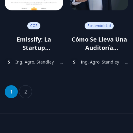
CO2
Sostenibilidad
Emissify: La
Cómo Se Lleva Una
Startup
Auditoría
Costarricense Que
Ambiental?
S
Ing. Agro. Standley
·
3
S
Ing. Agro. Standley
·
3
Lidera La Medición
years
year
ago
ago
Y Mitigación Del
CO2
1
2